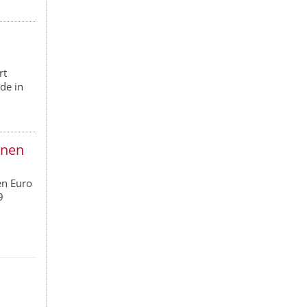
rt
ude in
onen
en Euro
9