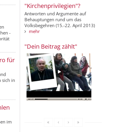
"Kirchenprivilegien"?
Antworten und Argumente auf
Behauptungen rund um das
Volksbegehren (15.-22. April 2013)
en
mehr
chen -
rität
"Dein Beitrag zählt"
ro für
und
 sich in
hlen
sen im